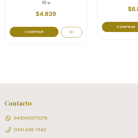
10 u
$6.
$4.839
COMPRAR
COMPRAR
Contacto
5493415075276
0341 458-7343